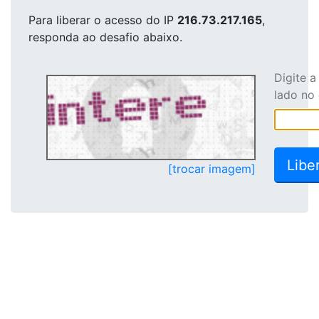
Para liberar o acesso
do IP
216.73.217.165
,
responda ao desafio abaixo.
Digite 
lado no
[trocar imagem]